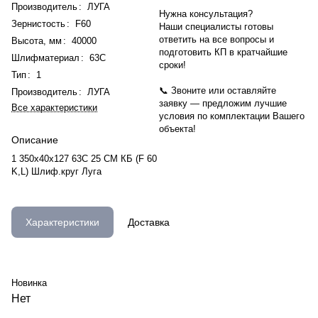
Производитель
:
ЛУГА
Нужна консультация?
Зернистость
:
F60
Наши специалисты готовы
ответить на все вопросы и
Высота, мм
:
40000
подготовить КП в кратчайшие
Шлифматериал
:
63С
сроки!
Тип
:
1
📞 Звоните или оставляйте
Производитель
:
ЛУГА
заявку — предложим лучшие
Все характеристики
условия по комплектации Вашего
объекта!
Описание
1 350х40х127 63С 25 СМ КБ (F 60
K,L) Шлиф.круг Луга
Характеристики
Доставка
Новинка
Нет