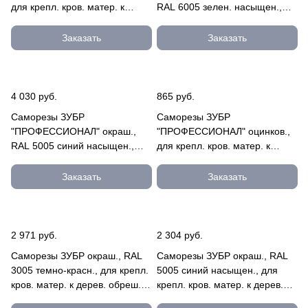
для крепл. кров. матер. к
RAL 6005 зелен. насыщен.,
дерев. обреш., 4.8x70мм,
для крепл. кров. матер. к
160шт 4-300315-48-070
дерев. обре 4-300315-48-050-
Заказать
Заказать
6005
4 030 руб.
865 руб.
Саморезы ЗУБР
Саморезы ЗУБР
"ПРОФЕССИОНАЛ" окраш.,
"ПРОФЕССИОНАЛ" оцинков.,
RAL 5005 синий насыщен.,
для крепл. кров. матер. к
для крепл. кров. матер. к
металл. констр., 6.3x90мм,
металл. конс 4-300310-55-019-
100шт 4-300315-63-090
Заказать
Заказать
5005
2 971 руб.
2 304 руб.
Саморезы ЗУБР окраш., RAL
Саморезы ЗУБР окраш., RAL
3005 темно-красн., для крепл.
5005 синий насыщен., для
кров. матер. к дерев. обреш.,
крепл. кров. матер. к дерев.
4.8x60мм, 1000 4-300310-48-
обреш., 4.8x65мм, 90 4-