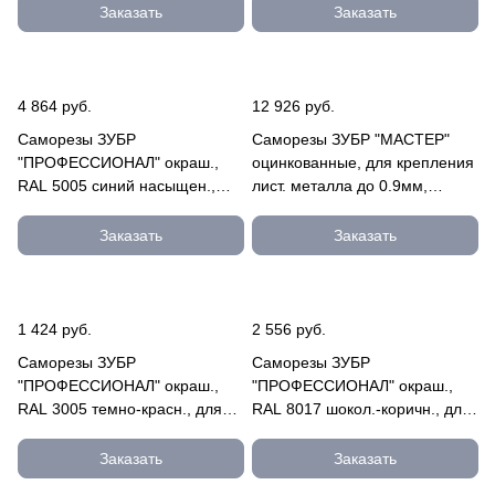
060-3005
300310-48-065-5005
Заказать
Заказать
4 864 руб.
12 926 руб.
Саморезы ЗУБР
Саморезы ЗУБР "МАСТЕР"
"ПРОФЕССИОНАЛ" окраш.,
оцинкованные, для крепления
RAL 5005 синий насыщен.,
лист. металла до 0.9мм,
для крепл. кров. матер. к
полуцилиндр. головка, 3.5 4-
дерев. обреш 4-300310-48-
300120-35-11
Заказать
Заказать
035-5005
1 424 руб.
2 556 руб.
Саморезы ЗУБР
Саморезы ЗУБР
"ПРОФЕССИОНАЛ" окраш.,
"ПРОФЕССИОНАЛ" окраш.,
RAL 3005 темно-красн., для
RAL 8017 шокол.-коричн., для
крепл. кров. матер. к металл.
крепл. кров. матер. к дерев.
констр 4-300315-55-019-3005
обреш 4-300310-48-050-8017
Заказать
Заказать