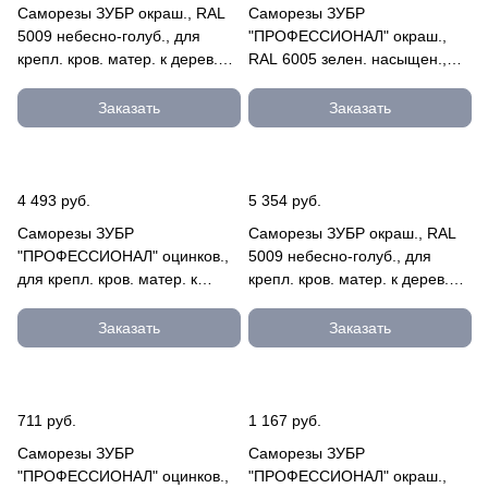
Саморезы ЗУБР окраш., RAL
Саморезы ЗУБР
5009 небесно-голуб., для
"ПРОФЕССИОНАЛ" окраш.,
крепл. кров. матер. к дерев.
RAL 6005 зелен. насыщен.,
обреш., 4.8x60мм, 20 4-
для крепл. кров. матер. к
300315-48-060-5009
дерев. обре 4-300315-48-070-
Заказать
Заказать
6005
4 493 руб.
5 354 руб.
Саморезы ЗУБР
Саморезы ЗУБР окраш., RAL
"ПРОФЕССИОНАЛ" оцинков.,
5009 небесно-голуб., для
для крепл. кров. матер. к
крепл. кров. матер. к дерев.
металл. констр., 6.3x80мм,
обреш., 4.8х29мм, 25 4-
500шт 4-300310-63-080
300310-48-029-5009
Заказать
Заказать
711 руб.
1 167 руб.
Саморезы ЗУБР
Саморезы ЗУБР
"ПРОФЕССИОНАЛ" оцинков.,
"ПРОФЕССИОНАЛ" окраш.,