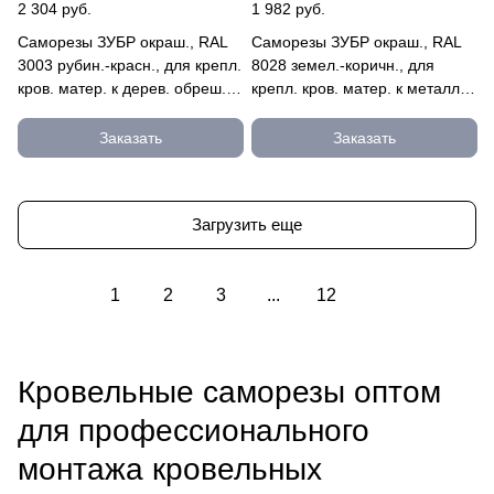
2 304 руб.
1 982 руб.
Саморезы ЗУБР окраш., RAL
Саморезы ЗУБР окраш., RAL
3003 рубин.-красн., для крепл.
8028 земел.-коричн., для
кров. матер. к дерев. обреш.,
крепл. кров. матер. к металл.
4.8x65мм, 900 4-300310-48-
констр., 5.5x19мм, 4-300315-
065-3003
55-019-8028
Заказать
Заказать
Загрузить еще
1
2
3
...
12
Кровельные саморезы оптом
для профессионального
монтажа кровельных