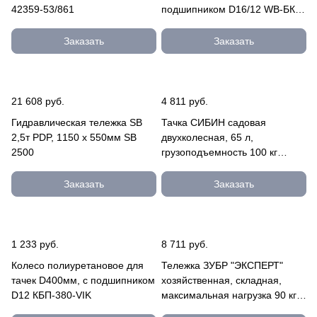
42359-53/861
подшипником D16/12 WB-БК
(Z) колесо
Заказать
Заказать
21 608 руб.
4 811 руб.
Гидравлическая тележка SB
Тачка СИБИН садовая
2,5т PDP, 1150 x 550мм SB
двухколесная, 65 л,
2500
грузоподъемность 100 кг
39909
Заказать
Заказать
1 233 руб.
8 711 руб.
Колесо полиуретановое для
Тележка ЗУБР "ЭКСПЕРТ"
тачек D400мм, с подшипником
хозяйственная, складная,
D12 КБП-380-VIK
максимальная нагрузка 90 кг
38750-90