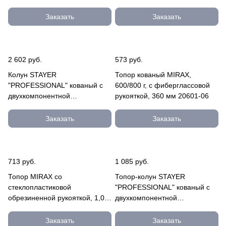
06_z01
Заказать
Заказать
2 602 руб.
573 руб.
Колун STAYER
Топор кованый MIRAX,
"PROFESSIONAL" кованый с
600/800 г, с фиберглассовой
двухкомпонентной
рукояткой, 360 мм 20601-06
фиберглассовой рукояткой,
3кг/900мм 20624-30
Заказать
Заказать
713 руб.
1 085 руб.
Топор MIRAX со
Топор-колун STAYER
стеклопластиковой
"PROFESSIONAL" кованый с
обрезиненной рукояткой, 1,0кг
двухкомпонентной
20601-10
фиберглассовой рукояткой,
"ушастый", 1к 20623-10
Заказать
Заказать