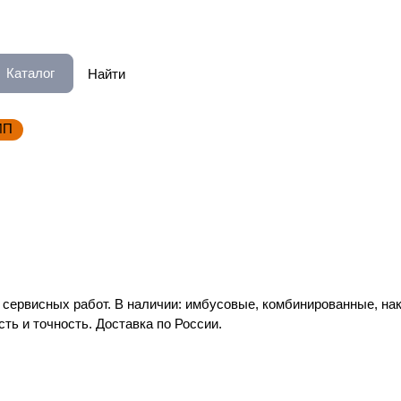
Каталог
ИП
ервисных работ. В наличии: имбусовые, комбинированные, нак
сть и точность. Доставка по России.
Наборы ключей
Накидн
Трубчатые и торцевые