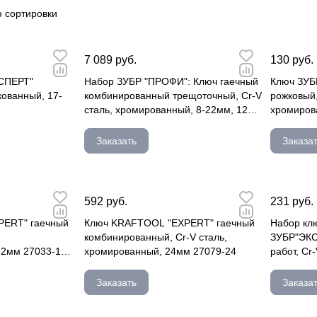
 сортировки
7 089 руб.
130 руб.
КСПЕРТ"
Набор ЗУБР "ПРОФИ": Ключ гаечный
Ключ ЗУБ
ованный, 17-
комбинированный трещоточный, Cr-V
рожковый,
сталь, хромированный, 8-22мм, 12
хромиров
27075-H12
Заказать
Заказа
592 руб.
231 руб.
PERT" гаечный
Ключ KRAFTOOL "EXPERT" гаечный
Набор кл
,
комбинированный, Cr-V сталь,
ЗУБР"ЭКС
22мм 27033-19-
хромированный, 24мм 27079-24
работ, Cr
0,028,0,0
Заказать
Заказа