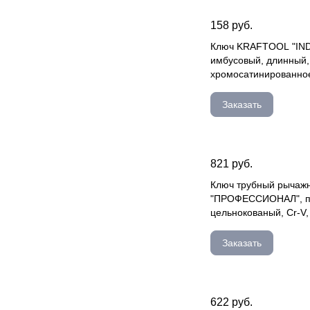
158 руб.
Ключ KRAFTOOL "IN
имбусовый, длинный,
хромосатинированное
25 27439-25
Заказать
821 руб.
Ключ трубный рычаж
"ПРОФЕССИОНАЛ", пр
цельнокованый, Сr-V, № 
27335-0_z01
Заказать
622 руб.