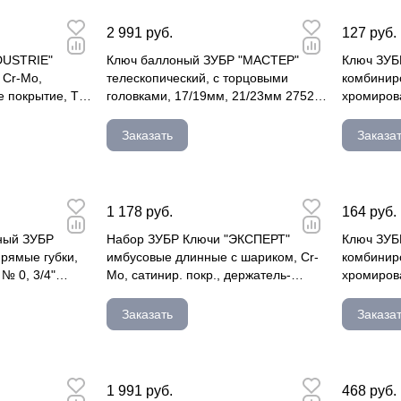
2 991 руб.
127 руб.
DUSTRIE"
Ключ баллоный ЗУБР "МАСТЕР"
Ключ ЗУБ
 Cr-Mo,
телескопический, с торцовыми
комбиниро
 покрытие, TX
головками, 17/19мм, 21/23мм 27525-
хромиров
H4
Заказать
Заказа
1 178 руб.
164 руб.
ный ЗУБР
Набор ЗУБР Ключи "ЭКСПЕРТ"
Ключ ЗУБ
ямые губки,
имбусовые длинные с шариком, Cr-
комбиниро
0, 3/4"
Mo, сатинир. покр., держатель-
хромиров
рукоятка, H 2745-31-2_z01
Заказать
Заказа
1 991 руб.
468 руб.