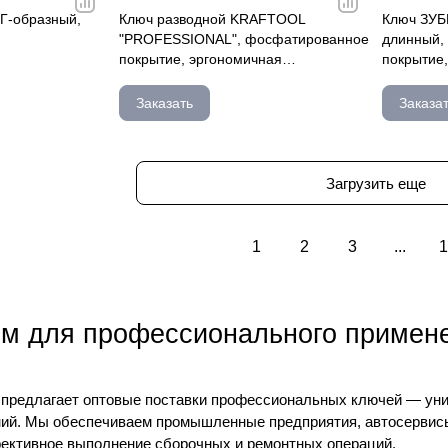
Г-образный,
Ключ разводной KRAFTOOL
Ключ ЗУБ
"PROFESSIONAL", фосфатированное
длинный,
покрытие, эргономичная
покрытие,
обрезиненная рукоятка 27263-15
Заказать
Заказа
Загрузить еще
1
2
3
...
1
ом для профессионального примен
 предлагает оптовые поставки профессиональных ключей — уни
ий. Мы обеспечиваем промышленные предприятия, автосервисы
ктивное выполнение сборочных и ремонтных операций.