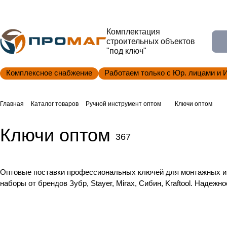
Комплектация
строительных объектов
"под ключ"
Комплексное снабжение
Работаем только с Юр. лицами и 
Главная
Каталог товаров
Ручной инструмент оптом
Ключи оптом
Ключи оптом
367
Оптовые поставки профессиональных ключей для монтажных и с
наборы от брендов Зубр, Stayer, Mirax, Сибин, Kraftool. Надежно
Имбусовые
Комбинированные
Рожковые
Трубные