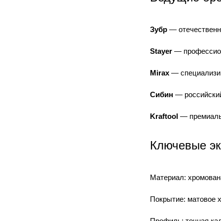
Зубр
— отечественн
Stayer
— профессион
Mirax
— специализир
Сибин
— российский
Kraftool
— премиаль
Ключевые эк
Материал: хромован
Покрытие: матовое 
Профиль: точная ка