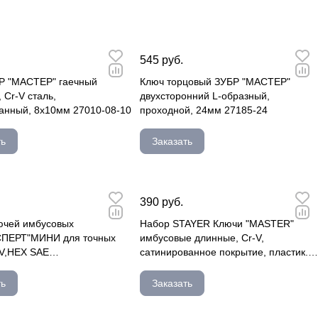
545 руб.
Р "МАСТЕР" гаечный
Ключ торцовый ЗУБР "МАСТЕР"
 Cr-V сталь,
двухсторонний L-образный,
анный, 8х10мм 27010-08-10
проходной, 24мм 27185-24
ть
Заказать
390 руб.
ючей имбусовых
Набор STAYER Ключи "MASTER"
ПЕРТ"МИНИ для точных
имбусовые длинные, Cr-V,
-V,HEX SAE
сатинированное покрытие, пластик.
35,0,05,1/16,5/64,3 27475-H7
держатель, HE 2741-H9
ть
Заказать