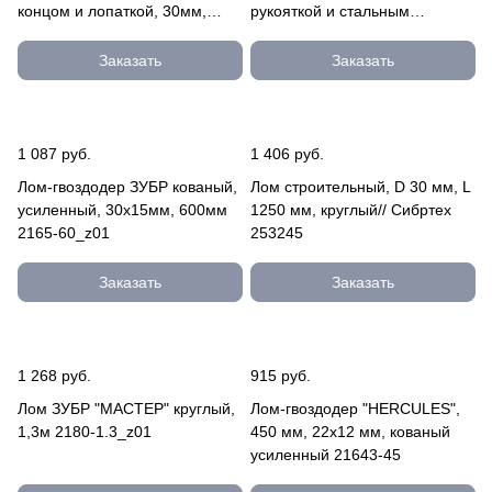
концом и лопаткой, 30мм,
рукояткой и стальным
1500мм 21809-150
затыльником, лопатка 10,3мм,
д 2162-450
Заказать
Заказать
1 087 руб.
1 406 руб.
Лом-гвоздодер ЗУБР кованый,
Лом строительный, D 30 мм, L
усиленный, 30х15мм, 600мм
1250 мм, круглый// Сибртех
2165-60_z01
253245
Заказать
Заказать
1 268 руб.
915 руб.
Лом ЗУБР "МАСТЕР" круглый,
Лом-гвоздодер "HERCULES",
1,3м 2180-1.3_z01
450 мм, 22х12 мм, кованый
усиленный 21643-45