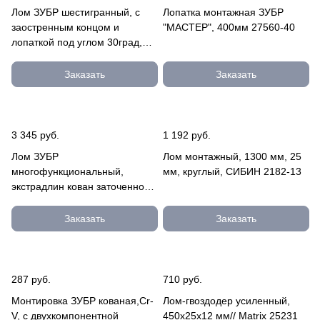
Лом ЗУБР шестигранный, с
Лопатка монтажная ЗУБР
заостренным концом и
"МАСТЕР", 400мм 27560-40
лопаткой под углом 30град,
25мм, 1500мм 21805-150
Заказать
Заказать
3 345 руб.
1 192 руб.
Лом ЗУБР
Лом монтажный, 1300 мм, 25
многофункциональный,
мм, круглый, СИБИН 2182-13
экстрадлин кован заточенное
лезвие, шир лезвия 60мм,
профиль 25мм, 175 21811-175
Заказать
Заказать
287 руб.
710 руб.
Монтировка ЗУБР кованая,Cr-
Лом-гвоздодер усиленный,
V, c двухкомпонентной
450х25х12 мм// Matrix 25231