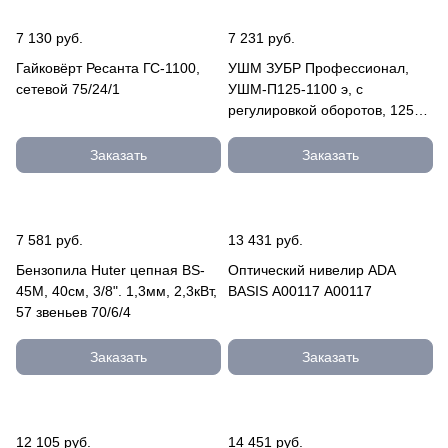
в
е
7 130 руб.
7 231 руб.
р
т
Гайковёрт Ресанта ГС-1100,
УШМ ЗУБР Профессионал,
ы
сетевой 75/24/1
УШМ-П125-1100 э, с
регулировкой оборотов, 125
мм, 1100 Вт УШМ-П125-1100
Э
Заказать
Заказать
7 581 руб.
13 431 руб.
Бензопила Huter цепная BS-
Оптический нивелир ADA
45M, 40см, 3/8". 1,3мм, 2,3кВт,
BASIS А00117 А00117
57 звеньев 70/6/4
Заказать
Заказать
12 105 руб.
14 451 руб.