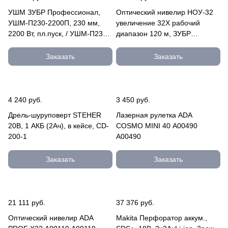
УШМ ЗУБР Профессионал,
Оптический нивелир НОУ-32
УШМ-П230-2200П, 230 мм,
увеличение 32Х рабочий
2200 Вт, пл.пуск, / УШМ-П230-
диапазон 120 м, ЗУБР
2200 П УШМ-П230-2200 П
Профессионал 34917
Заказать
Заказать
4 240 руб.
3 450 руб.
Дрель-шуруповерт STEHER
Лазерная рулетка ADA
20В, 1 АКБ (2Ач), в кейсе, CD-
COSMO MINI 40 А00490
200-1
А00490
Заказать
Заказать
21 111 руб.
37 376 руб.
Оптический нивелир ADA
Makita Перфоратор аккум.,