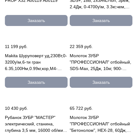
PROF X32 А00119 А00119
SDS+, 18В, 2х3АчLi-ion, 3реж,
2.4Дж, 0-4700у\м, 3.3кг,чем,
подсвет. /DHR24 DHR242RFE
Заказать
Заказать
11 199 руб.
22 359 руб.
Makita Шуруповерт уд,230Вт,0-
Молоток ЗУБР
3200у\м,6-ти гран
"ПРОФЕССИОНАЛ" отбойный,
6.35,100Нм,0.99кг,кор,M4-
SDS-Max, 25Дж, 10кг, 900-
M14,бита Philips,подсветка
1800уд/мин, 1500Вт, АВТ, кейс
TD0101F
ЗММ-25-1500 ЭВК
Заказать
Заказать
10 430 руб.
65 722 руб.
Рубанок ЗУБР "МАСТЕР"
Молоток ЗУБР
электрический, станина,
"ПРОФЕССИОНАЛ" отбойный
глубина 3,5 мм, 16000 об/мин,
"Бетонолом", HEX-28, 60Дж,
110мм, 1300Вт ЗР-1300-110
32кг, 950уд/мин, 2200Вт, АВТ,