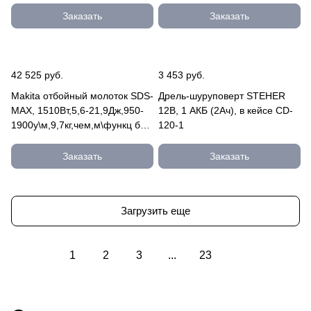
кейс ЗМ-60-2200 ВК
Заказать
Заказать
42 525 руб.
3 453 руб.
Makita отбойный молоток SDS-
Дрель-шуруповерт STEHER
MAX, 1510Вт,5,6-21,9Дж,950-
12В, 1 АКБ (2Ач), в кейсе CD-
1900у\м,9,7кг,чем,м\функц бок
120-1
рукоятка,плавн HM1203C
Заказать
Заказать
Загрузить еще
1
2
3
...
23