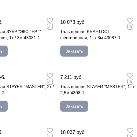
б.
10 073 руб.
ная ЗУБР "ЭКСПЕРТ"
Таль цепная KRAFTOOL
ая, 1т / 3м 43081-1
шестеренная, 1т / 3м 43087-1
ть
Заказать
уб.
7 211 руб.
ая STAYER "MASTER", 2т /
Таль цепная STAYER "MASTER", 1т /
-2
2,5м 4308-1
ть
Заказать
б.
18 037 руб.