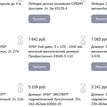
одъем до 3 м,
Лебедка ручная рычажная СИБИН,
Лебедка
тросовая, 4т, 3м 43125-4
автомобил
Заказать
Заказа
7 641 руб.
7 083 ру
ЗУБР
ЗУБР Хай-джек, 3 т, 125 - 1050 мм,
Домкрат 
ных, 2т, 275-
реечный механический домкрат,
механичес
Профессионал 43045-3-110
3-070
Заказать
Заказа
5 109 руб.
3 241 ру
ЕРТ"
Домкрат ЗУБР "ЭКСПЕРТ"
Домкрат 
очный, 5т, 216-
гидравлический бутылочный, 20т,
гидравлич
242-452мм 43060-20
230-460м