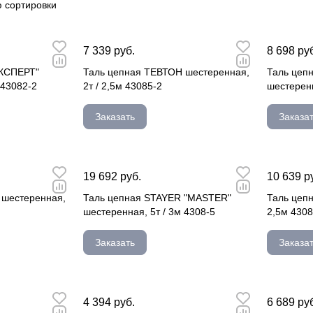
 сортировки
7 339 руб.
8 698 ру
ЭКСПЕРТ"
Таль цепная ТЕВТОН шестеренная,
Таль цеп
 43082-2
2т / 2,5м 43085-2
шестеренн
Заказать
Заказа
19 692 руб.
10 639 р
 шестеренная,
Таль цепная STAYER "MASTER"
Таль цепн
шестеренная, 5т / 3м 4308-5
2,5м 4308
Заказать
Заказа
4 394 руб.
6 689 ру