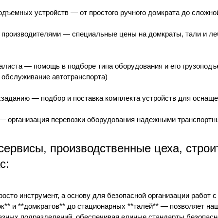
дъемных устройств — от простого ручного домкрата до сложной
 производителями — специальные цены на домкраты, тали и л
алиста — помощь в подборе типа оборудования и его грузоподъ
 обслуживание автотранспорта)
заданию — подбор и поставка комплекта устройств для оснащен
 — организация перевозки оборудования надежными транспорт
сервисы, производственные цеха, стро
с:
осто инструмент, а основу для безопасной организации работ с
к** и **домкратов** до стационарных **талей** — позволяет н
азных подразделений, обеспечивая единые стандарты безопасно