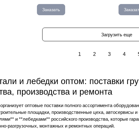
Заказать
Заказа
Загрузить еще
1
2
3
4
тали и лебедки оптом: поставки г
тва, производства и ремонта
 организует оптовые поставки полного ассортимента оборудован
роительные площадки, производственные цеха, автосервисы 
алями** и **лебедками** российского производства, которые гар
чно-разгрузочных, монтажных и ремонтных операций.