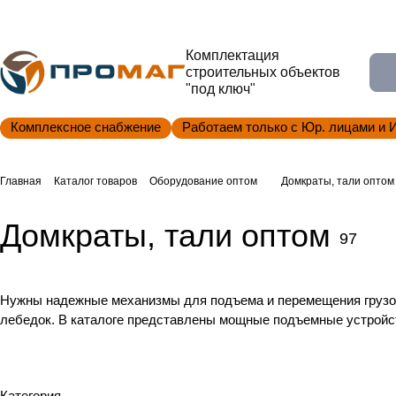
Комплектация
строительных объектов
"под ключ"
Комплексное снабжение
Работаем только с Юр. лицами и 
Главная
Каталог товаров
Оборудование оптом
Домкраты, тали оптом
Домкраты, тали оптом
97
Нужны надежные механизмы для подъема и перемещения грузов 
лебедок. В каталоге представлены мощные подъемные устройст
Домкраты
Лебёдки
Категория