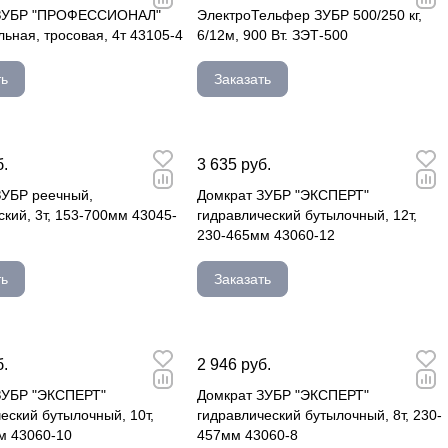
 ЗУБР "ПРОФЕССИОНАЛ"
ЭлектроТельфер ЗУБР 500/250 кг,
ьная, тросовая, 4т 43105-4
6/12м, 900 Вт. ЗЭТ-500
ть
Заказать
б.
3 635 руб.
ЗУБР реечный,
Домкрат ЗУБР "ЭКСПЕРТ"
кий, 3т, 153-700мм 43045-
гидравлический бутылочный, 12т,
230-465мм 43060-12
ть
Заказать
б.
2 946 руб.
ЗУБР "ЭКСПЕРТ"
Домкрат ЗУБР "ЭКСПЕРТ"
еский бутылочный, 10т,
гидравлический бутылочный, 8т, 230-
м 43060-10
457мм 43060-8