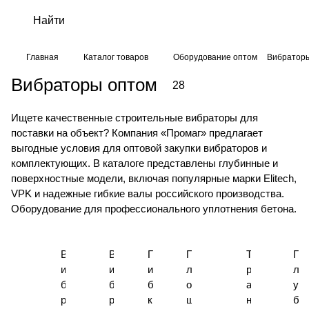
Главная
Каталог товаров
Оборудование оптом
Вибратор
Вибраторы оптом
28
Ищете качественные строительные вибраторы для
поставки на объект? Компания «Промаг» предлагает
выгодные условия для оптовой закупки вибраторов и
комплектующих. В каталоге представлены глубинные и
поверхностные модели, включая популярные марки Elitech,
VPK и надежные гибкие валы российского производства.
Оборудование для профессионального уплотнения бетона.
В
В
Г
П
Т
Г
и
и
и
л
р
л
б
б
б
о
а
у
р
р
к
щ
н
б