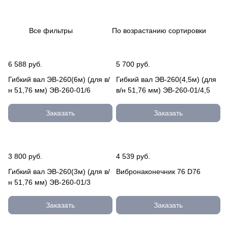
о
о
и
а
с
и
н
р
е
д
ф
н
а
е
в
о
о
н
Все фильтры
По возрастанию сортировки
к
й
а
ч
р
ы
о
к
л
н
м
е
н
и
ы
ы
а
В
6 588 руб.
5 700 руб.
е
е
т
и
Гибкий вал ЭВ-260(6м) (для в/
Гибкий вал ЭВ-260(4,5м) (для
ч
в
о
б
н 51,76 мм) ЭВ-260-01/6
в/н 51,76 мм) ЭВ-260-01/4,5
н
и
р
р
и
б
ы
а
Заказать
Заказать
к
р
т
и
а
о
т
р
о
ы
3 800 руб.
4 539 руб.
р
Гибкий вал ЭВ-260(3м) (для в/
Вибронаконечник 76 D76
ы
н 51,76 мм) ЭВ-260-01/3
Заказать
Заказать