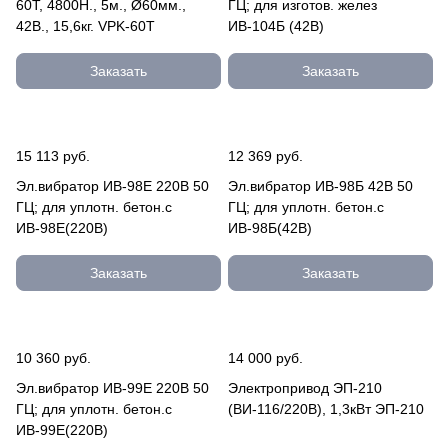
60T, 4800Н., 5м., Ø60мм.,
ГЦ; для изготов. желез
42В., 15,6кг. VPK-60T
ИВ-104Б (42В)
Заказать
Заказать
15 113 руб.
12 369 руб.
Эл.вибратор ИВ-98Е 220В 50
Эл.вибратор ИВ-98Б 42В 50
ГЦ; для уплотн. бетон.с
ГЦ; для уплотн. бетон.с
ИВ-98Е(220В)
ИВ-98Б(42В)
Заказать
Заказать
10 360 руб.
14 000 руб.
Эл.вибратор ИВ-99Е 220В 50
Электропривод ЭП-210
ГЦ; для уплотн. бетон.с
(ВИ-116/220В), 1,3кВт ЭП-210
ИВ-99Е(220В)