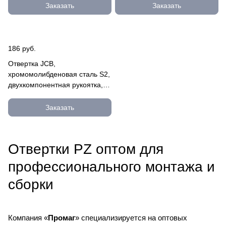
PZ, №2x100мм 250073-2-100
PZ, №1x80мм 250073-1-080
Заказать
Заказать
186 руб.
Отвертка JCB,
хромомолибденовая сталь S2,
двухкомпонентная рукоятка,
магнитный наконечник, PZ
№0х75м JSD007
Заказать
Отвертки PZ оптом для
профессионального монтажа и
сборки
Компания «
Промаг
» специализируется на оптовых