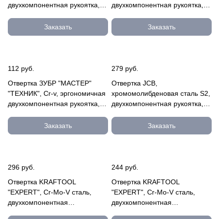
двухкомпонентная рукоятка,
двухкомпонентная рукоятка,
магнитный наконечник, PZ
магнитный наконечник, PZ
№2х40м JSD006
№2х125 JSD009
Заказать
Заказать
112 руб.
279 руб.
Отвертка ЗУБР "МАСТЕР"
Отвертка JCB,
"ТЕХНИК", Cr-v, эргономичная
хромомолибденовая сталь S2,
двухкомпонентная рукоятка,
двухкомпонентная рукоятка,
PZ №3, 150мм 25063-3-150
магнитный наконечник, PZ
№1х100 JSD008
Заказать
Заказать
296 руб.
244 руб.
Отвертка KRAFTOOL
Отвертка KRAFTOOL
"EXPERT", Cr-Mo-V сталь,
"EXPERT", Cr-Mo-V сталь,
двухкомпонентная
двухкомпонентная
противоскользящая рукоятка,
противоскользящая рукоятка,