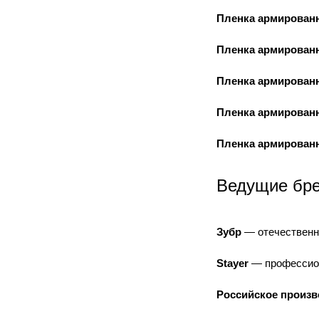
Пленка армирован
Пленка армирован
Пленка армирован
Пленка армирован
Пленка армирован
Ведущие бре
Зубр
— отечественн
Stayer
— профессион
Российское произв