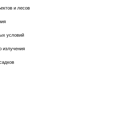
ектов и лесов
ния
ых условий
о излучения
садков