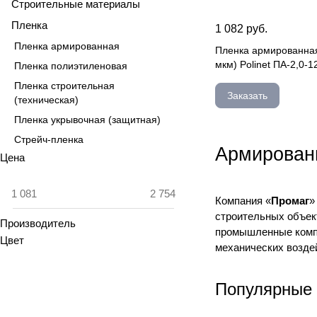
Строительные материалы
Пленка
1 082 руб.
Пленка армированная
Пленка армированная
мкм) Polinet ПА-2,0-1
Пленка полиэтиленовая
Пленка строительная
Заказать
(техническая)
Пленка укрывочная (защитная)
Стрейч-пленка
Армированн
Цена
Компания «
Промаг
»
строительных объек
Производитель
промышленные компа
Цвет
механических возде
Популярные 