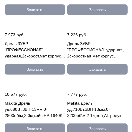
Заказать
Заказать
7 973 руб.
7 226 руб.
Дрель ЗУБР
Дрель ЗУБР
"ПРОФЕССИОНАЛ"
"ПРОФЕССИОНАЛ" ударная,
ударная,2скорост,мет корпус
2скоростная,мет корпус
редуктора,патрон
редуктора,патрон 13мм,
13мм,реверс,d:сталь-16 мм/
реверс,d:сталь-16 м ЗДУ-1100-
Заказать
Заказать
бет ЗДУ-1100-2 ЭРМКМ2
2 ЭРММ2
10 577 руб.
7 777 руб.
Makita Дрель
Makita Дрель
уд,680Вт,ЗВП-13мм,0-
уд,710Вт,ЗВП-13мм,0-
2800об\м,2,0кг,кейс HP 1640K
3200об\м,2.1кг,кор,AL редуктор
HP 1630
Заказать
Заказать