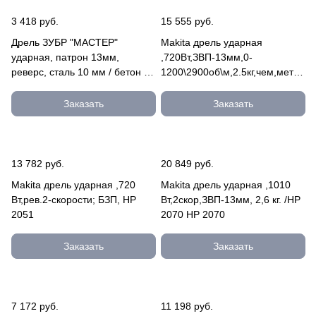
3 418 руб.
15 555 руб.
Дрель ЗУБР "МАСТЕР"
Makita дрель ударная
ударная, патрон 13мм,
,720Вт,ЗВП-13мм,0-
реверс, сталь 10 мм / бетон 13
1200\2900об\м,2.5кг,чем,мет
мм / дерево 20 мм, 810Вт
редуктор HP 2050
ДУ-810 ЭРМ2
Заказать
Заказать
13 782 руб.
20 849 руб.
Makita дрель ударная ,720
Makita дрель ударная ,1010
Вт,рев.2-скорости; БЗП, HP
Вт,2скор,ЗВП-13мм, 2,6 кг. /HP
2051
2070 HP 2070
Заказать
Заказать
7 172 руб.
11 198 руб.