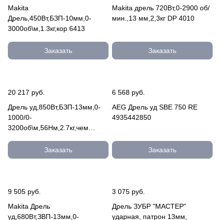
Makita
Makita дрель 720Вт,0-2900 об/
Дрель,450Вт,БЗП-10мм,0-
мин.,13 мм,2,3кг DP 4010
3000об\м,1.3кг,кор 6413
Заказать
Заказать
20 217 руб.
6 568 руб.
Дрель уд,850Вт,БЗП-13мм,0-
АEG Дрель уд SBE 750 RE
1000/0-
4935442850
3200об\м,56Нм,2.7кг,чем
SB2E850RS
Заказать
Заказать
9 505 руб.
3 075 руб.
Makita Дрель
Дрель ЗУБР "МАСТЕР"
уд,680Вт,ЗВП-13мм,0-
ударная, патрон 13мм,