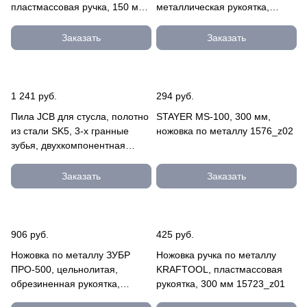
пластмассовая ручка, 150 мм
металлическая рукоятка,
1561_z01
натяжение 120 кг, 300 мм
15811
Заказать
Заказать
1 241 руб.
294 руб.
Пила JCB для стусла, полотно
STAYER MS-100, 300 мм,
из стали SK5, 3-х гранные
ножовка по металлу 1576_z02
зубья, двухкомпонентная
рукоятка, усиленный о
JSW001
Заказать
Заказать
906 руб.
425 руб.
Ножовка по металлу ЗУБР
Ножовка ручка по металлу
ПРО-500, цельнолитая,
KRAFTOOL, пластмассовая
обрезиненная рукоятка,
рукоятка, 300 мм 15723_z01
натяжение 100 кг, 300 мм