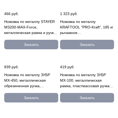
466 руб.
1 323 руб.
Ножовка по металлу STAYER
Ножовка по металлу
MS200-MAX-Force,
KRAFTOOL "PRO-Kraft", 185 кг
металлическая рамка и ручка,
рычажное
натяжение 65 кг, 250- 300 мм
натяжение,обрезиненные
1577_z01
рукотяки, биметаллич
Заказать
Заказать
15801_z01
839 руб.
419 руб.
Ножовка по металлу ЗУБР
Ножовка по металлу ЗУБР
МХ-450, металлическая
МХ-100, металлическая
обрезиненная ручка,
рамка, пластмассовая ручка,
натяжение 80 кг, 300 мм
натяжение 60 кг, 300 мм
15774_z01
15761_z01
Заказать
Заказать