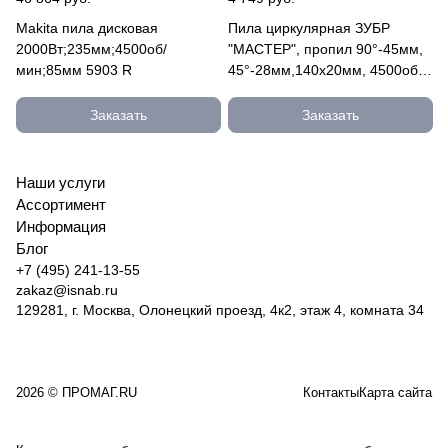
Makita пила дисковая
Пила циркулярная ЗУБР
2000Вт;235мм;4500об/
"МАСТЕР", пропил 90°-45мм,
мин;85мм 5903 R
45°-28мм,140x20мм, 4500об/
мин, 900Вт ЗПД-900
Заказать
Заказать
Наши услуги
Ассортимент
Информация
Блог
+7 (495) 241-13-55
zakaz@isnab.ru
129281, г. Москва, Олонецкий проезд, 4к2, этаж 4, комната 34
2026 © ПРОМАГ.RU
Контакты
Карта сайта