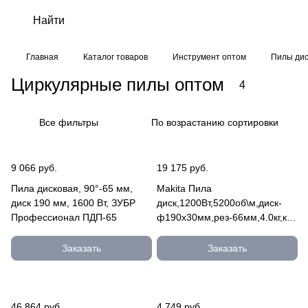
Главная
Каталог товаров
Инструмент оптом
Пилы дис
Циркулярные пилы оптом
4
Все фильтры
По возрастанию сортировки
9 066 руб.
19 175 руб.
Пила дисковая, 90°-65 мм,
Makita Пила
диск 190 мм, 1600 Вт, ЗУБР
диск,1200Вт,5200об\м,диск-
Профессионал ПДП-65
ф190х30мм,рез-66мм,4.0кг,кор
HS7601
Заказать
Заказать
46 864 руб.
4 749 руб.