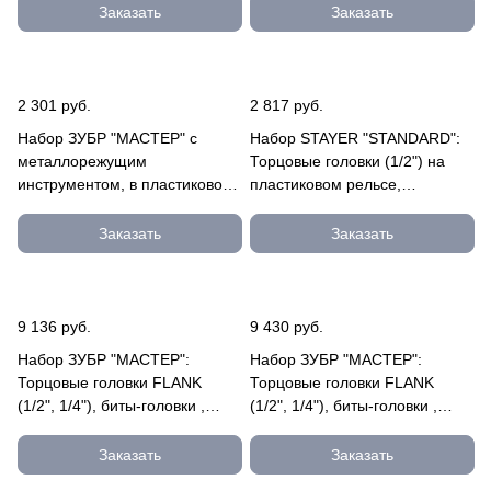
27970-H38
Заказать
Заказать
2 301 руб.
2 817 руб.
Набор ЗУБР "МАСТЕР" с
Набор STAYER "STANDARD":
металлорежущим
Торцовые головки (1/2") на
инструментом, в пластиковом
пластиковом рельсе,
боксе 18 предметов 28120-
трещотка, удлинитель, 10-24м
H18
27750-H12
Заказать
Заказать
9 136 руб.
9 430 руб.
Набор ЗУБР "МАСТЕР":
Набор ЗУБР "МАСТЕР":
Торцовые головки FLANK
Торцовые головки FLANK
(1/2", 1/4"), биты-головки ,
(1/2", 1/4"), биты-головки ,
доп.принадлежности, Cr-V, 4
доп.принадлежности, Cr-V, 4
27635-H94
27635-H110
Заказать
Заказать