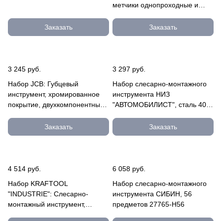
метчики однопроходные и
плашки М3-М12, оснастка - в
2810-H40
Заказать
Заказать
3 245 руб.
3 297 руб.
Набор JCB: Губцевый
Набор слесарно-монтажного
инструмент, хромированное
инструмента НИЗ
покрытие, двухкомпонентные
"АВТОМОБИЛИСТ", сталь 40Х,
рукоятки, CrV cталь, 3 пред
1/2", в пластиковом кейсе, 26 п
JPL016
27625-H26
Заказать
Заказать
4 514 руб.
6 058 руб.
Набор KRAFTOOL
Набор слесарно-монтажного
"INDUSTRIE": Слесарно-
инструмента СИБИН, 56
монтажный инструмент,
предметов 27765-H56
компактный, 1/4", 38 предм