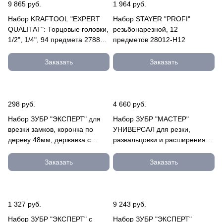
9 865 руб.
1 964 руб.
Набор KRAFTOOL "EXPERT
Набор STAYER "PROFI"
QUALITAT": Торцовые головки,
резьбонарезной, 12
1/2", 1/4", 94 предмета 27883-
предметов 28012-H12
H95
Заказать
Заказать
298 руб.
4 660 руб.
Набор ЗУБР "ЭКСПЕРТ" для
Набор ЗУБР "МАСТЕР"
врезки замков, коронка по
УНИВЕРСАЛ для резки,
дереву 48мм, державка с
развальцовки и расширения
центр. сверлом, перьевое
под пайку труб с толщиной
2954-48-H3_z01
стенки 23616-H10
Заказать
Заказать
1 327 руб.
9 243 руб.
Набор ЗУБР "ЭКСПЕРТ" с
Набор ЗУБР "ЭКСПЕРТ"