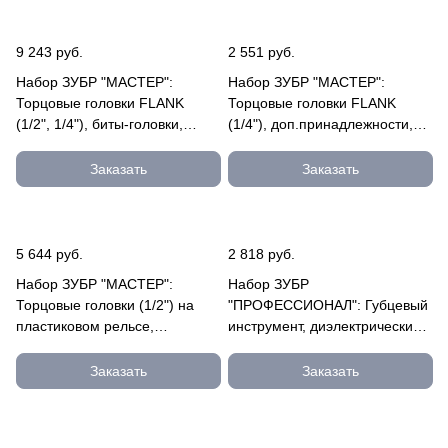
9 243 руб.
2 551 руб.
Набор ЗУБР "МАСТЕР":
Набор ЗУБР "МАСТЕР":
Торцовые головки FLANK
Торцовые головки FLANK
(1/2", 1/4"), биты-головки,
(1/4"), доп.принадлежности,
гаечн ключи, доп принадл, Cr
Cr-V, 4-13мм, 35 предметов
27635-H82
27642-H35
Заказать
Заказать
5 644 руб.
2 818 руб.
Набор ЗУБР "МАСТЕР":
Набор ЗУБР
Торцовые головки (1/2") на
"ПРОФЕССИОНАЛ": Губцевый
пластиковом рельсе,
инструмент, диэлектрический,
трещотка, удлинитель, Cr-V, 8-
высоковольтный до ~1000В,
32 27647-H20
7предм 2214-H7_z01
Заказать
Заказать