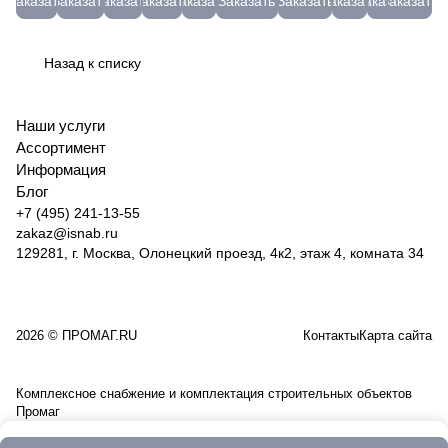
Заказать
Заказать
Заказать
Заказать
Заказать
Заказать
Заказать
Заказать
Заказать
Заказать
45мм;
красн.
800гр,
120г/
пружинная)
отр.
бочка
GBW120
50мм.
Г Д-4
65л.,
м
без
мет.+нер
200л
(250шт)
Красный
проф.
ПОЛ40х50
черенка
Луга
(МС)
Назад к списку
101203103250
REFIT
(Россия)
М230162
до
65
10527
-15
51666
Наши услуги
Ассортимент
Информация
Блог
+7 (495) 241-13-55
zakaz@isnab.ru
129281, г. Москва, Олонецкий проезд, 4к2, этаж 4, комната 34
2026 © ПРОМАГ.RU
Контакты
Карта сайта
Комплексное снабжение и комплектация строительных объектов
Промаг