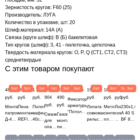
Зернистость кругов: F60 (25)
Производитель: ЛУГА
Количество в упаковке, шт: 20
Шлиф.материал: 14А (А)
Связка (круги шлиф): B (Б) бакелитовая
Тип кругов (шлиф): 3, 41 - пилоточка, цепоточка
Твердость материала кругов: O, P, Q (СТ1, СТ2, СТ3)
среднетвердые
С этим товаром покупают
Хит
Хит
Хит
Хит
Хит
Хит
Хит
Хит
Хит
Хит
482
402
1 469
15
33
867 руб.
196
189
183
56
руб.
руб.
руб.
904
490
руб.
руб.
руб.
руб.
Фиксатор
руб.
руб.
арматуры
Монтажные
Пена
Полотно
Лопата
Метла
Лопата
230х1,6х
"Потолочная
патроны
монтажная
вафельное
совковая
синтетическая
совковая
A 40 S
Смазка
Газовый
опора ",
Д-4
REFIT
40см
рельсовая
плоская
б/ч
BF 80
для
монтажный
защ.слой
(100)
Всесезонная
х
сталь
гибкая,
(БОР)
2 (14А
опалубки
пистолет
= 35мм;
6,8х18
65 до
50м,
(65Г,
распушенная
4147
БУ)
Эмульсол
Hybest
40мм;
Гефест
-10 °С,
плотность
рессорно-
39224
Круг
ЭКС
GBW120