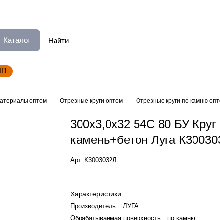
Каталог
ИП
атериалы оптом
Отрезные круги оптом
Отрезные круги по камню оп
300х3,0х32 54С 80 БУ Круг 
камень+бетон Луга К30030
Арт.
К3003032Л
Характеристики
Производитель
:
ЛУГА
Обрабатываемая поверхность
:
по камню