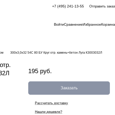
+7 (495) 241-13-55
Отправить заказ
Войти
Сравнение
Избранное
Корзина
том
300х3,0х32 54С 80 БУ Круг отр. камень+бетон Луга К3003032Л
отр.
195 руб.
32Л
Заказать
Рассчитать доставку
Нашли дешевле?