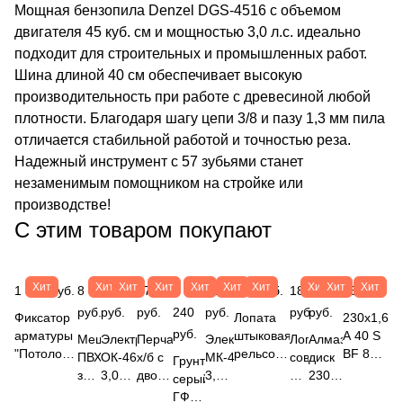
Мощная бензопила Denzel DGS-4516 с объемом
двигателя 45 куб. см и мощностью 3,0 л.с. идеально
подходит для строительных и промышленных работ.
Шина длиной 40 см обеспечивает высокую
производительность при работе с древесиной любой
плотности. Благодаря шагу цепи 3/8 и пазу 1,3 мм пила
отличается стабильной работой и точностью реза.
Надежный инструмент с 57 зубьями станет
незаменимым помощником на стройке или
производстве!
С этим товаром покупают
Хит
Хит
Хит
Хит
Хит
Хит
Хит
Хит
Хит
Хит
1 413 руб.
8
447
27
2
367
196 руб.
183
497
56 руб.
руб.
руб.
руб.
240
руб.
руб.
руб.
Фиксатор
Лопата
230х1,6х2
руб.
арматуры
штыковая
A 40 S
Мешок
Электроды
Перчатки
Электроды
Лопата
Алмазный
"Потолочная
рельсовая
BF 80 2
ПВХ,
ОК-46.00
х/б с
МК-46.00
совковая
диск
Грунт
опора",
сталь
(14А
зеленый
3,0х350мм
двойным
3,0мм
б/ч
230х22,2мм
серый
защ.слой
(65Г,
БУ)
95х55см
ESAB
латексным
(5кг)
(БОР)
"RED"
ГФ-021