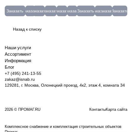
= 35мм;
рессорно-
Круг
МЕШ50
(5,3кг)
покрытием
МЭЗ
4147
СЕГМЕНТ
"ФП",
40мм;
пружинная)
отр.
ОК-46.00
"Люкс"
МК
07-
(б.25кг)
Заказать
Заказать
Заказать
Заказать
Заказать
Заказать
Заказать
Заказать
Заказать
Заказать
45мм;
без
мет.+нер
(3,0)
7005
46-
07-
ГФ-021-
50мм.
черенка
Луга
3-5
07-4
25Ф
(500шт)
(Россия)
М230162
(сер)
Назад к списку
101203103550
10528
Наши услуги
Ассортимент
Информация
Блог
+7 (495) 241-13-55
zakaz@isnab.ru
129281, г. Москва, Олонецкий проезд, 4к2, этаж 4, комната 34
2026 © ПРОМАГ.RU
Контакты
Карта сайта
Комплексное снабжение и комплектация строительных объектов
Промаг