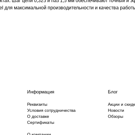
ах. Шаг цепи 0,325 и паз 1,5 мм обеспечивают точный и э
el для максимальной производительности и качества работ
Информация
Блог
Реквизиты
Акции и скид
Условия сотрудничества
Новости
О доставке
Обзоры
Сертификаты
О компании