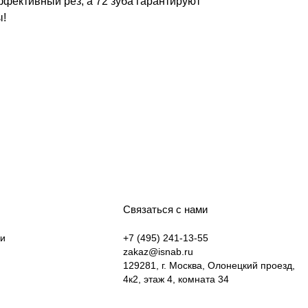
ффективный рез, а 72 зуба гарантируют
ы!
Связаться с нами
ки
+7 (495) 241-13-55
zakaz@isnab.ru
129281, г. Москва, Олонецкий проезд,
4к2, этаж 4, комната 34