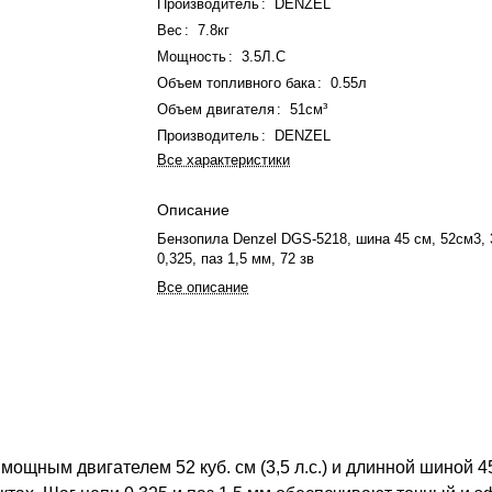
Производитель
:
DENZEL
Вес
:
7.8кг
Мощность
:
3.5Л.С
Объем топливного бака
:
0.55л
Объем двигателя
:
51см³
Производитель
:
DENZEL
Все характеристики
Описание
Бензопила Denzel DGS-5218, шина 45 см, 52см3, 3
0,325, паз 1,5 мм, 72 зв
Все описание
щным двигателем 52 куб. см (3,5 л.с.) и длинной шиной 4