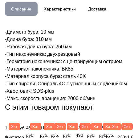
Описание
Характеристики
Доставка
-Диаметр бура: 10 мм
-Длина бура: 310 мм
-Рабочая длина бура: 260 мм
-Тип наконечника: двухрезцовый
-Геометрия наконечника: с центрирующим острием
-Материал наконечника: ВК85
-Материал корпуса бура: сталь 40Х
-Тип спирали: Спираль 4С с усиленным сердечником
-Хвостовик: SDS-plus
-Макс. скорость вращения: 2000 об/мин
С этим товаром покупают
Хит
Хит
Хит
Хит
Хит
Хит
Хит
Хит
Хит
Хит
1 413 руб.
482
115
27
1 469
33
189
183
497
56 руб.
руб.
руб.
руб.
руб.
490
руб.
руб.
руб.
Фиксатор
230х1,6х2