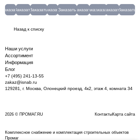
(65Г,
БУ)
(5кг)
Эмульсол
VRT 2-х
(5кг)
гибкая,
(БОР)
12л.
SEGMENT
рессорно-
Круг
РечМз
ЭКС
рядный
МЭЗ
распушенная
4147
Вед.12
(серый)
Заказать
Заказать
Заказать
Заказать
Заказать
Заказать
Заказать
Заказать
Заказать
Заказать
пружинная)
отр.
4,0х100
бочка
сегмент
МК
39224
СТД-17800125
без
мет.+нерж
(5)
200л
"RED
46-
черенка
Луга
(МС)
CHILI"
3-5
Назад к списку
(Россия)
М230162
до -15
04-125-
10528
51666
14
Наши услуги
Ассортимент
Информация
Блог
+7 (495) 241-13-55
zakaz@isnab.ru
129281, г. Москва, Олонецкий проезд, 4к2, этаж 4, комната 34
2026 © ПРОМАГ.RU
Контакты
Карта сайта
Комплексное снабжение и комплектация строительных объектов
Промаг