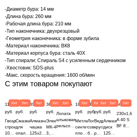
-Диаметр бура: 14 мм
-Длина бура: 260 мм
-Рабочая длина бура: 210 мм
-Тип наконечника: двухрезцовый
-Геометрия наконечника: в форме зубила
-Материал наконечника: ВК8
-Материал корпуса бура: сталь 40Х
-Тип спирали: Спираль S4 с усиленным сердечником
-Хвостовик: SDS-plus
-Макс. скорость вращения: 1600 об/мин
С этим товаром покупают
Хит
Хит
Хит
Хит
Хит
Хит
Хит
Хит
Хит
Хит
115
15 904
490
367
196 руб.
189
183
69
233
56 руб.
руб.
руб.
руб.
руб.
руб.
руб.
руб.
руб.
Лопата
230х1,6х2
штыковая
A 40 S
Гвоздь
Смазка
Алмазная
Электроды
Метла
Лопата
Ведро
Алмазный
рельсовая
BF 80 2
строительный
для
чашка
МК-46.00
синтетическая
совковая
круглое
диск
сталь
(14А
100х4
опалубки
125х22,2мм
3,0мм
плоская
б/ч
резинопластик,
125х22,2мм