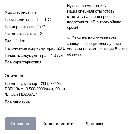
Нужна консультация?
Наши специалисты готовы
Характеристики
ответить на все вопросы и
Производитель
:
ELITECH
подготовить КП в кратчайшие
Размер патрона
:
1/2"
сроки!
Число скоростей
:
2
📞 Звоните или оставляйте
Вес
:
1.1кг
заявку — предложим лучшие
Напряжение аккумулятора
:
20 В
условия по комплектации Вашего
объекта!
Емкость аккумулятора
:
4.0 А.ч
Все характеристики
Описание
Дрель-шуруповерт, 20В, 2х4Ач,
БЗП-13мм, 0-500/2000об/м, 60Нм.
/Elitech HD205717
Все описание
Описание
Характеристики
Доставка