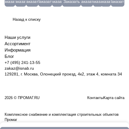
ЭКС
GBW120
Заказать
Заказать
Заказать
Заказать
Заказать
Заказать
Заказать
Заказать
Заказать
Заказать
45мм;
(3,0)
7005
сегмент
80(Т)
07-
отр.
бочка
GBW120
50мм.
"RED
07-4
мет.+нер
200л
(250шт)
CHILI"
Луга
(МС)
Назад к списку
101203103250
04-
М230162
до -15
125-14
51666
Наши услуги
Ассортимент
Информация
Блог
+7 (495) 241-13-55
zakaz@isnab.ru
129281, г. Москва, Олонецкий проезд, 4к2, этаж 4, комната 34
2026 © ПРОМАГ.RU
Контакты
Карта сайта
Комплексное снабжение и комплектация строительных объектов
Промаг