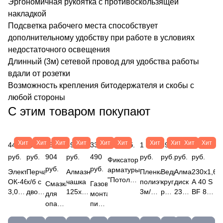
Эргономичная рукоятка с противоскользящей
накладкой
Подсветка рабочего места способствует
дополнительному удобству при работе в условиях
недостаточного освещения
Длинный (3м) сетевой провод для удобства работы
вдали от розетки
Возможность крепления битодержателя и скобы с
любой стороны
С этим товаром покупают
Хит
Хит
Хит
Хит
Хит
Хит
Хит
Хит
Хит
Хит
447
27
15
490
33
867 руб.
1 280
69
497
56
руб.
руб.
904
руб.
490
руб.
руб.
руб.
руб.
Фиксатор
руб.
руб.
арматуры
Электроды
Перчатки
Алмазная
Пленка
Ведро
Алмазный
230х1,6х
"Потолочная
ОК-46.00
х/б с
чашка
полиэтиленовая
круглое
диск
A 40 S
Смазка
Газовый
опора ",
3,0х350мм
двойным
125х22,2мм
3м/100м
резинопластик,
230х22,2мм
BF 80
для
монтажный
защ.слой
ESAB
латексным
VRT 2-
(80мкм)
12л.
"RED"
2 (14А
опалубки
пистолет
= 35мм;
(5,3кг)
покрытием
х
техническая
Вед.12
СЕГМЕНТ
БУ)
Эмульсол
Hybest
40мм;
ОК-46.00
"Люкс"
рядный
П-1,5-
07-
Круг