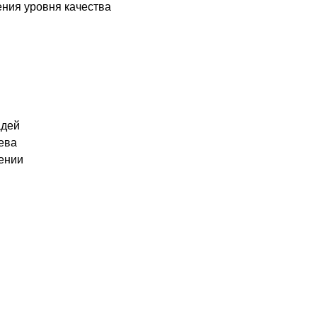
ения уровня качества
адей
ева
жении