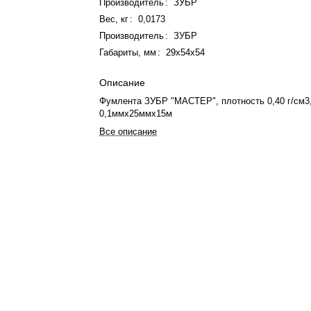
Производитель
:
ЗУБР
Вес, кг
:
0,0173
Производитель
:
ЗУБР
Габариты, мм
:
29х54х54
Описание
Фумлента ЗУБР "МАСТЕР", плотность 0,40 г/см3
0,1ммх25ммх15м
Все описание