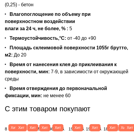
(0,25) - бетон
Влагопоглощение по объему при
поверхностном воздействии
влаги за 24 ч, не более,
% :
5
Термоустойчивость,°С:
от -40 до +90
Площадь склеимовой поверхности 1055г брутто,
м2:
До 20
Время от нанесения клея до приклеивания к
поверхности, мин:
7-9, в зависимости от окружающей
среды
Время отверждения до первоначальной
фиксации, мин:
не менее 60
С этим товаром покупают
Хит
Хит
Хит
Хит
Хит
Хит
Хит
Хит
Хит
Хит
8
447
1 469
15
867 руб.
196 руб.
196 руб.
189
183
69