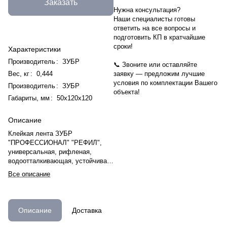
Заказать
Нужна консультация?
Наши специалисты готовы
ответить на все вопросы и
подготовить КП в кратчайшие
сроки!
Характеристики
Производитель
:
ЗУБР
📞 Звоните или оставляйте
Вес, кг
:
0,444
заявку — предложим лучшие
условия по комплектации Вашего
Производитель
:
ЗУБР
объекта!
Габариты, мм
:
50х120х120
Описание
Клейкая лента ЗУБР
"ПРОФЕССИОНАЛ" "РЕФИЛ",
универсальная, рифленая,
водоотталкивающая, устойчивая
к УФ. 50 мм х 50 м, серебристая
Все описание
Описание
Доставка