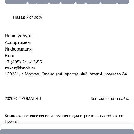
40мм;
ОК-46.00
ГФ-021-
бочка
МК
П-1,5-
07-
45мм;
(3,0)
25Ф
200л
46-3-
80(Т)
07-
50мм.
(сер)
(МС)
5
07-4
Назад к списку
(500шт)
до -15
101203103550
51666
Наши услуги
Ассортимент
Информация
Блог
+7 (495) 241-13-55
zakaz@isnab.ru
129281, г. Москва, Олонецкий проезд, 4к2, этаж 4, комната 34
2026 © ПРОМАГ.RU
Контакты
Карта сайта
Комплексное снабжение и комплектация строительных объектов
Промаг