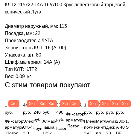
КЛТ2 115х22 14А 16/А100 Круг лепестковый торцевой
конический Луга
Диаметр наружный, мм: 115
Посадка, мм: 22
Производитель: ЛУГА
Зернистость КЛТ: 16 (А100)
Упаковка, шт: 80
Шлиф.материал: 14А (А)
Тип КЛТ: КЛТ2
Вес: 0.09 кг.
С этим товаром покупают
Хит
Хит
Хит
Хит
Хит
Хит
Хит
Хит
Хит
Хит
1 413
447
2
490
33
867 руб.
1 280
189
497
56
руб.
руб.
240
руб.
490
руб.
руб.
руб.
руб.
Фиксатор
руб.
руб.
арматуры
Фиксатор
Электроды
Алмазная
Пленка
Метла
Алмазный
230х1,6х
"Потолочная
арматуры
ОК-46.00
чашка
полиэтиленовая
синтетическая
диск
A 40 S
Грунт
Газовый
опора ",
"Потолочная
3,0х350мм
125х22,2мм
3м/100м
плоская
230х22,2мм
BF 80