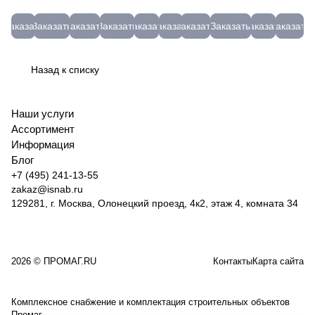
рессорно-
РечМз
65 до
х
МЭЗ
техническая
СЕГМЕНТ
(серый)
Эмульсол
Hybest
пружинная)
4,0х100
-10 °С,
рядный
МК
П-1,5-
07-
СТД-17
ЭКС
GBW120
Заказать
Заказать
Заказать
Заказать
Заказать
Заказать
Заказать
Заказать
Заказать
Заказать
без
(5)
800гр,
сегмент
46-
80(Т)
07-
бочка
GBW120
черенка
65л.,
"RED
3-5
07-4
200л
(Россия)
проф.
CHILI"
(МС)
Назад к списку
10528
REFIT
04-
до -15
65
125-14
51666
Наши услуги
Ассортимент
Информация
Блог
+7 (495) 241-13-55
zakaz@isnab.ru
129281, г. Москва, Олонецкий проезд, 4к2, этаж 4, комната 34
2026 © ПРОМАГ.RU
Контакты
Карта сайта
Комплексное снабжение и комплектация строительных объектов
Промаг