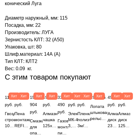
конический Луга
Диаметр наружный, мм: 115
Посадка, мм: 22
Производитель: ЛУГА
Зернистость КЛТ: 32 (А50)
Упаковка, шт: 80
Шлиф.материал: 14А (А)
Тип КЛТ: КЛТ2
Вес: 0.09 кг.
С этим товаром покупают
Хит
Хит
Хит
Хит
Хит
Хит
Хит
Хит
Хит
Хит
115
402
15
490
33
367
1 280
196 руб.
497
233
руб.
руб.
904
руб.
490
руб.
руб.
руб.
руб.
Лопата
руб.
руб.
штыковая
Гвоздь
Пена
Алмазная
Электроды
Пленка
Алмазный
Алмазн
рельсовая
строительный
монтажная
чашка
МК-46.00
полиэтиленовая
диск
диск
Смазка
Газовый
сталь
100х4
REFIT
125х22,2мм
3,0мм
3м/100м
230х22,2мм
125х22,
для
монтажный
(65Г,
(5кг)
Всесезонная
VRT 2-
(5кг)
(80мкм)
"RED"
SEGME
опалубки
пистолет