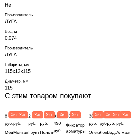
Нет
Производитель
ЛУГА
Вес, кг
0,074
Производитель
ЛУГА
Габариты, мм
115х12х115
Диаметр, мм
115
С этим товаром покупают
Хит
Хит
Хит
Хит
Хит
Хит
Хит
Хит
Хит
Хит
8
482
2 240
1 469
33
867 руб.
367
183
69
233
руб.
руб.
руб.
руб.
490
руб.
руб.
руб.
руб.
Фиксатор
руб.
арматуры
Мешок
Монтажные
Грунт
Полотно
Электроды
Лопата
Ведро
Алмазны