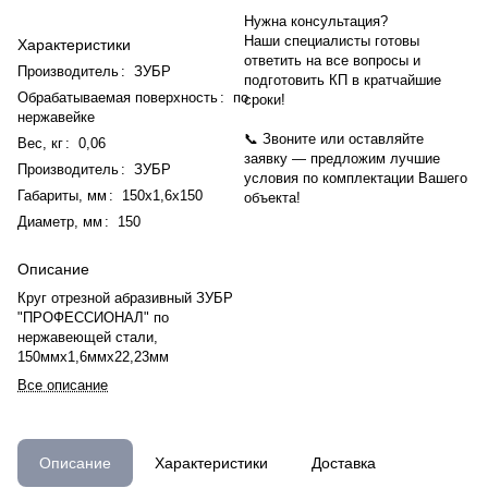
Нужна консультация?
Наши специалисты готовы
Характеристики
ответить на все вопросы и
Производитель
:
ЗУБР
подготовить КП в кратчайшие
Обрабатываемая поверхность
:
по
сроки!
нержавейке
📞 Звоните или оставляйте
Вес, кг
:
0,06
заявку — предложим лучшие
Производитель
:
ЗУБР
условия по комплектации Вашего
Габариты, мм
:
150х1,6х150
объекта!
Диаметр, мм
:
150
Описание
Круг отрезной абразивный ЗУБР
"ПРОФЕССИОНАЛ" по
нержавеющей стали,
150ммх1,6ммх22,23мм
Все описание
Описание
Характеристики
Доставка