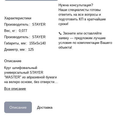
Нужна консультация?
Наши специалисты готовы
ответить на все вопросы и
Характеристики
подготовить КП в кратчайшие
сроки!
Производитель
:
STAYER
Вес, кг
:
0,077
📞 Звоните или оставляйте
Производитель
:
STAYER
заявку — предложим лучшие
условия по комплектации Вашего
Габариты, мм
:
155х5х140
объекта!
Диаметр, мм
:
125
Описание
Круг шлифовальный
универсальный STAYER
"MASTER" из абразивной бумаги
на велкро основе, без отверстий,
Р40, 125мм, 5шт
Все описание
Описание
Доставка