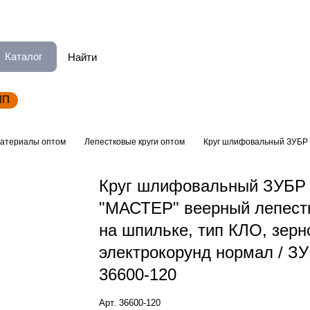
Каталог
ИП
атериалы оптом
Лепестковые круги оптом
Круг шлифовальный ЗУБР "
Круг шлифовальный ЗУБР
"МАСТЕР" веерный лепест
на шпильке, тип КЛО, зерн
электрокорунд нормал / З
36600-120
Арт.
36600-120