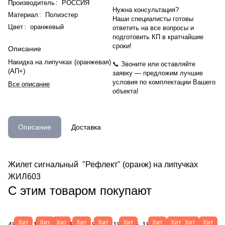
Производитель
:
РОССИЯ
Нужна консультация?
Материал
:
Полиэстер
Наши специалисты готовы
Цвет
:
оранжевый
ответить на все вопросы и
подготовить КП в кратчайшие
сроки!
Описание
Накидка на липучках (оранжевая)
📞 Звоните или оставляйте
(АП+)
заявку — предложим лучшие
условия по комплектации Вашего
Все описание
объекта!
Описание
Доставка
Жилет сигнальный "Рефлект" (оранж) на липучках
ЖИЛ603
С этим товаром покупают
Хит
Хит
Хит
Хит
Хит
Хит
Хит
Хит
Хит
Хит
482
115
1 469
15
490
196 руб.
189
69
497
56 руб.