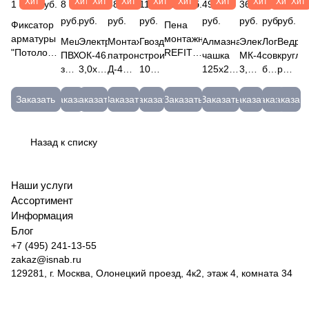
Хит
Хит
Хит
Хит
Хит
Хит
Хит
Хит
Хит
Хит
1 413 руб.
8
447
482
115
402 руб.
490
367
183
69
руб.
руб.
руб.
руб.
руб.
руб.
руб.
руб.
Фиксатор
Пена
арматуры
монтажная
Мешок
Электроды
Монтажные
Гвоздь
Алмазная
Электроды
Лопата
Ведро
"Потолочная
REFIT
ПВХ,
ОК-46.00
патроны
строительный
чашка
МК-46.00
совковая
кругло
опора",
Всесезонная
зеленый
3,0х350мм
Д-4
100х4
125х22,2мм
3,0мм
б/ч
резино
защ.слой
65 до
95х55см
ESAB
(100)
(5кг)
VRT 2-х
(5кг)
(БОР)
12л.
= 35мм;
-10 °С,
МЕШ50
(5,3кг)
6,8х18
РечМз
рядный
МЭЗ
4147
Вед.12
Заказать
Заказать
Заказать
Заказать
Заказать
Заказать
Заказать
Заказать
Заказать
Заказать
40мм;
800гр,
ОК-46.00
Гефест
4,0х100
сегмент
МК
45мм;
65л.,
(3,0)
красн.
(5)
"RED
46-
50мм.
проф.
Г Д-4
CHILI"
3-5
Назад к списку
(500шт)
REFIT
Красный
04-125-
101203103550
65
14
Наши услуги
Ассортимент
Информация
Блог
+7 (495) 241-13-55
zakaz@isnab.ru
129281, г. Москва, Олонецкий проезд, 4к2, этаж 4, комната 34