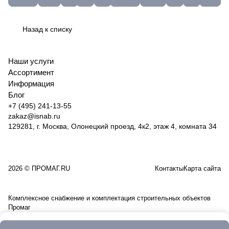
45мм;
40мм;
°С,
пружинная)
07-
отр.
ГФ-021-
плотность
GBW120
50мм.
45мм;
800гр,
без
07-4
мет.+не
25Ф
120г/
(250шт)
50мм.
65л.,
черенка
Луга
(сер)
м
Назад к списку
101203103250
(500шт)
проф.
(Россия)
М23016
ПОЛ40х50
101203103550
REFIT
10528
65
Наши услуги
Ассортимент
Информация
Блог
+7 (495) 241-13-55
zakaz@isnab.ru
129281, г. Москва, Олонецкий проезд, 4к2, этаж 4, комната 34
2026 © ПРОМАГ.RU
Контакты
Карта сайта
Комплексное снабжение и комплектация строительных объектов
Промаг