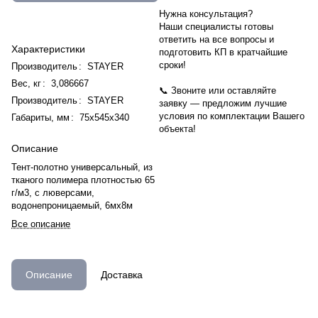
Нужна консультация?
Наши специалисты готовы
ответить на все вопросы и
Характеристики
подготовить КП в кратчайшие
сроки!
Производитель
:
STAYER
Вес, кг
:
3,086667
📞 Звоните или оставляйте
Производитель
:
STAYER
заявку — предложим лучшие
условия по комплектации Вашего
Габариты, мм
:
75х545х340
объекта!
Описание
Тент-полотно универсальный, из
тканого полимера плотностью 65
г/м3, с люверсами,
водонепроницаемый, 6мх8м
Все описание
Описание
Доставка