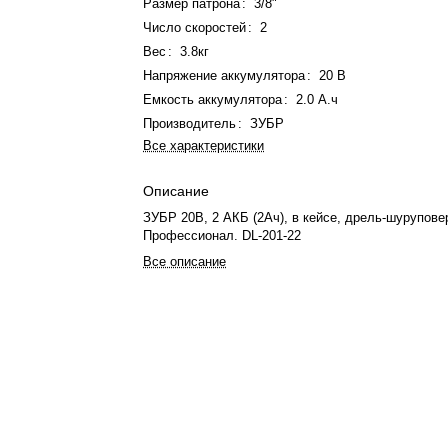
Размер патрона
:
3/8"
Число скоростей
:
2
Вес
:
3.8кг
Напряжение аккумулятора
:
20 В
Емкость аккумулятора
:
2.0 А.ч
Производитель
:
ЗУБР
Все характеристики
Описание
ЗУБР 20В, 2 АКБ (2Ач), в кейсе, дрель-шурупове
Профессионал. DL-201-22
Все описание