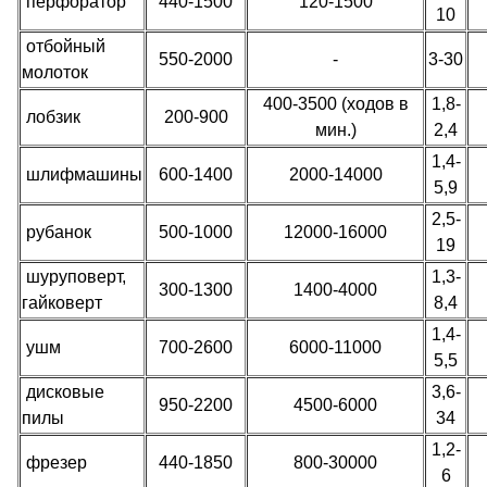
перфоратор
440-1500
120-1500
10
отбойный
550-2000
-
3-30
молоток
400-3500 (ходов в
1,8-
лобзик
200-900
мин.)
2,4
1,4-
шлифмашины
600-1400
2000-14000
5,9
2,5-
рубанок
500-1000
12000-16000
19
шуруповерт,
1,3-
300-1300
1400-4000
гайковерт
8,4
1,4-
ушм
700-2600
6000-11000
5,5
дисковые
3,6-
950-2200
4500-6000
пилы
34
1,2-
фрезер
440-1850
800-30000
6