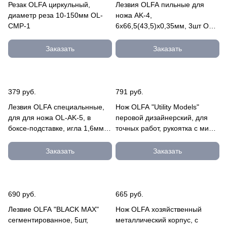
Резак OLFA циркульный,
Лезвия OLFA пильные для
диаметр реза 10-150мм OL-
ножа AK-4,
CMP-1
6х66,5(43,5)х0,35мм, 3шт OL-
KB4-NS/3
Заказать
Заказать
379 руб.
791 руб.
Лезвия OLFA специальнные,
Нож OLFA "Utility Models"
для для ножа OL-AK-5, в
перовой дизайнерский, для
боксе-подставке, игла 1,6мм,
точных работ, рукоятка с мини
4мм/30шт OL-KB-5
шпателем, 5 лезвий OL-AK-5
Заказать
Заказать
690 руб.
665 руб.
Лезвие OLFA "BLACK MAX"
Нож OLFA хозяйственный
сегментированное, 5шт,
металлический корпус, с