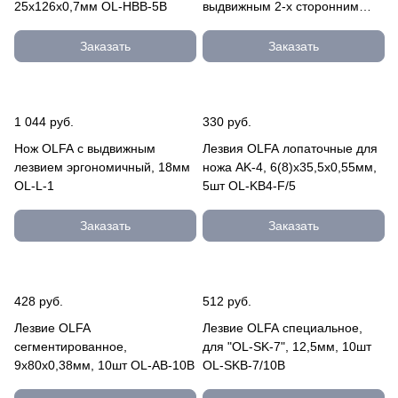
25х126х0,7мм OL-HBB-5B
выдвижным 2-х сторонним
лезвием, 18мм OL-CK-1
Заказать
Заказать
1 044 руб.
330 руб.
Нож OLFA с выдвижным
Лезвия OLFA лопаточные для
лезвием эргономичный, 18мм
ножа AK-4, 6(8)х35,5х0,55мм,
OL-L-1
5шт OL-KB4-F/5
Заказать
Заказать
428 руб.
512 руб.
Лезвие OLFA
Лезвие OLFA специальное,
сегментированное,
для "OL-SK-7", 12,5мм, 10шт
9х80х0,38мм, 10шт OL-AB-10B
OL-SKB-7/10B